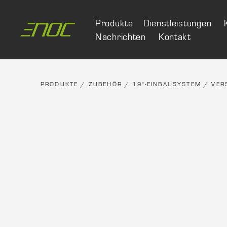
Skip
to
Produkte
Dienstleistungen
content
Nachrichten
Kontakt
PRODUKTE
/
ZUBEHÖR
/
19"-EINBAUSYSTEM
/
VER