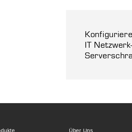
Konfigurier
IT Netzwerk
Serverschr
odukte
Über Uns