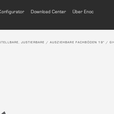
Konfigurator
Download Center
Über Enoc
STELLBARE, JUSTIERBARE / AUSZIEHBARE FACHBÖDEN 19"
/
G