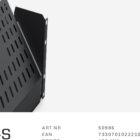
-S
ART.NR
50986
EAN
733070102221