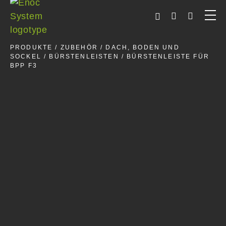
Skip
to
content
PRODUKTE
/
ZUBEHÖR
/
DACH, BODEN UND
SOCKEL
/
BÜRSTENLEISTEN
/ BÜRSTENLEISTE FÜR
BPP F3