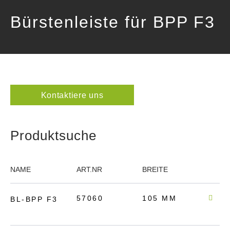
Bürstenleiste für BPP F3
Kontaktiere uns
Produktsuche
NAME
ART.NR
BREITE
TIEFE
57060
105 MM
90 
BL-BPP F3