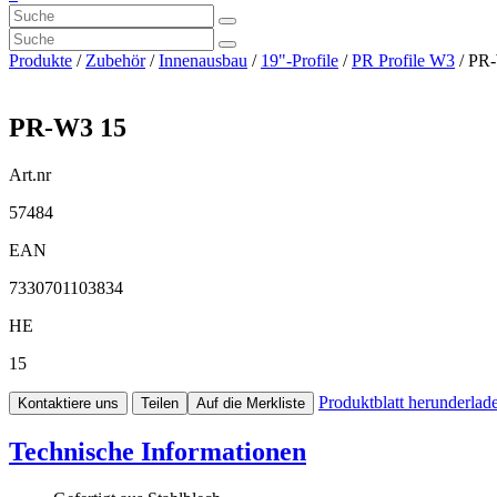
Produkte
/
Zubehör
/
Innenausbau
/
19"-Profile
/
PR Profile W3
/ PR
PR-W3 15
Art.nr
57484
EAN
7330701103834
HE
15
Produktblatt herunderlad
Kontaktiere uns
Teilen
Auf die Merkliste
Technische Informationen