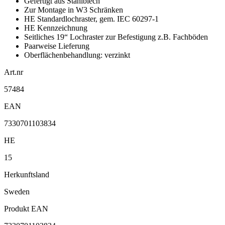
Gefertigt aus Stahlblech
Zur Montage in W3 Schränken
HE Standardlochraster, gem. IEC 60297-1
HE Kennzeichnung
Seitliches 19“ Lochraster zur Befestigung z.B. Fachböden
Paarweise Lieferung
Oberflächenbehandlung: verzinkt
Art.nr
57484
EAN
7330701103834
HE
15
Herkunftsland
Sweden
Produkt EAN