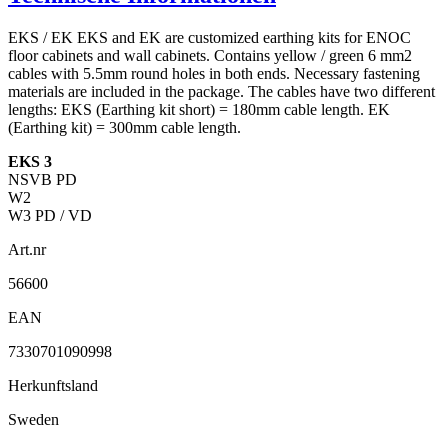
EKS / EK EKS and EK are customized earthing kits for ENOC
floor cabinets and wall cabinets. Contains yellow / green 6 mm2
cables with 5.5mm round holes in both ends. Necessary fastening
materials are included in the package. The cables have two different
lengths: EKS (Earthing kit short) = 180mm cable length. EK
(Earthing kit) = 300mm cable length.
EKS 3
NSVB PD
W2
W3 PD / VD
Art.nr
56600
EAN
7330701090998
Herkunftsland
Sweden