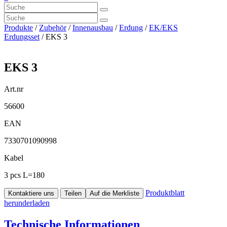
Produkte
/
Zubehör
/
Innenausbau
/
Erdung
/
EK/EKS
Erdungsset
/ EKS 3
EKS 3
Art.nr
56600
EAN
7330701090998
Kabel
3 pcs L=180
Produktblatt
Kontaktiere uns
Teilen
Auf die Merkliste
herunderladen
Technische Informationen