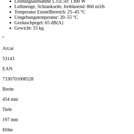
Leistungsaufnahme L35L50: 1300 W
Luftmenge, Schrankseite, freiblasend: 860 m3/h
Temperatur Einstellbereich: 25–45 °C
Umgebungstemperatur: 20–55 °C
Geräuschpegel: 65 dB(A)
Gewicht: 55 kg
"
Art.nr
53143
EAN
7330701008528
Breite
454 mm
Tiefe
197 mm
Höhe