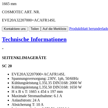
1665 mm
COSMOTEC ART. NR.
EVE20A32207000+ACAFR14SL
Produktblatt herunderlad
Kontaktiere uns
Teilen
Auf die Merkliste
Technische Informationen
"
SEITENKLIMAGERÄTE
SC 20
EVE20A32207000+ACAFR14SL
Spannungsversorgung: 230V, 1ph, 50/60Hz
Kühlungsleistung L35L35 DIN3168: 2000 W
Kühlungsleistung L35L50 DIN3168: 1650 W
H x B x T: 1665 x 454 x 197 mm
Maximale Stromaufnahme: 6.1 A
Anlaufstrom: 24 A
Absicherung T: 10 A