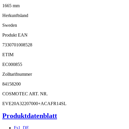
1665 mm
Herkunftsland
Sweden
Produkt EAN
7330701008528
ETIM
EC000855
Zolltarifnummer
84158200
COSMOTEC ART. NR.
EVE20A32207000+ACAFR14SL
Produktdatenblatt
Fs1_DE