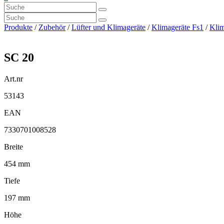
Produkte
/
Zubehör
/
Lüfter und Klimageräte
/
Klimageräte Fs1
/
Klim
SC 20
Art.nr
53143
EAN
7330701008528
Breite
454 mm
Tiefe
197 mm
Höhe