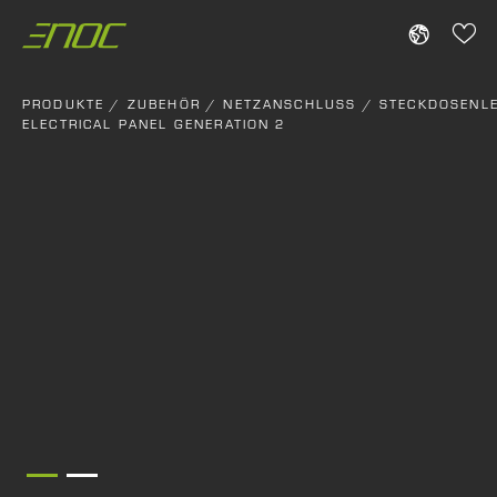
Skip
to
content
PRODUKTE
/
ZUBEHÖR
/
NETZANSCHLUSS
/
STECKDOSENLE
ELECTRICAL PANEL GENERATION 2