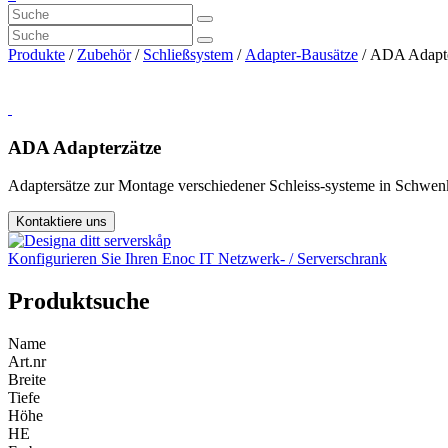
Produkte
/
Zubehör
/
Schließsystem
/
Adapter-Bausätze
/ ADA Adapte
ADA Adapterzätze
Adaptersätze zur Montage verschiedener Schleiss-systeme in Schwe
Kontaktiere uns
Konfigurieren Sie Ihren Enoc IT Netzwerk- / Serverschrank
Produktsuche
Name
Art.nr
Breite
Tiefe
Höhe
HE