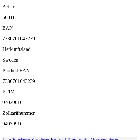
Art.nr
50811
EAN
7330701043239
Herkunftsland
Sweden
Produkt EAN
7330701043239
ETIM
94039910
Zolltarifnummer
94039910
Konfigurieren Sie Ihren Enoc IT Netzwerk- / Serverschrank