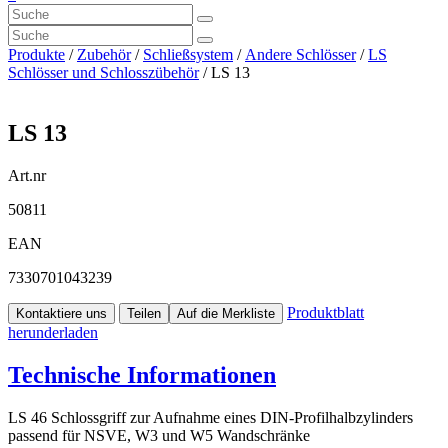
Produkte
/
Zubehör
/
Schließsystem
/
Andere Schlösser
/
LS
Schlösser und Schlosszübehör
/ LS 13
LS 13
Art.nr
50811
EAN
7330701043239
Produktblatt
Kontaktiere uns
Teilen
Auf die Merkliste
herunderladen
Technische Informationen
LS 46 Schlossgriff zur Aufnahme eines DIN-Profilhalbzylinders
passend für NSVE, W3 und W5 Wandschränke