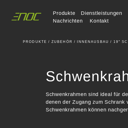
Skip
to
Produkte
Dienstleistungen
content
Nachrichten
Kontakt
PRODUKTE
/
ZUBEHÖR
/
INNENAUSBAU
/ 19" 
Schwenkra
Schwenkrahmen sind ideal für den
denen der Zugang zum Schrank vo
Schwenkrahmen können nachgerüste