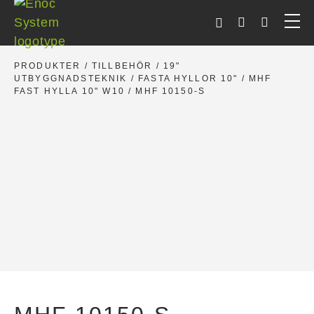
Skip
to
content
PRODUKTER
/
TILLBEHÖR
/
19"
UTBYGGNADSTEKNIK
/
FASTA HYLLOR 10"
/
MHF
FAST HYLLA 10" W10
/ MHF 10150-S