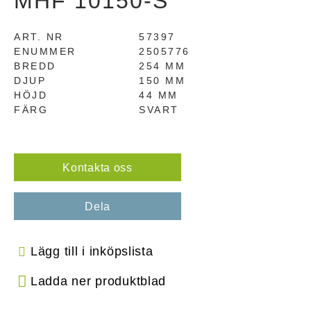
MHF 10150-S
ART. NR
57397
ENUMMER
2505776
BREDD
254 MM
DJUP
150 MM
HÖJD
44 MM
FÄRG
SVART
Kontakta oss
Dela
Lägg till i inköpslista
Ladda ner produktblad