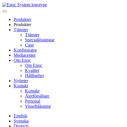
Skip
to
content
Produkter
Produkter
Tjänster
Tjänster
Speciallösningar
Case
Konfigurator
Mediacenter
Om Enoc
Om Enoc
Kvalitet
Hållbarhet
Nyheter
Kontakt
Kontakt
Återförsäljare
Personal
Visselblåsning
English
Svenska
Deutsch