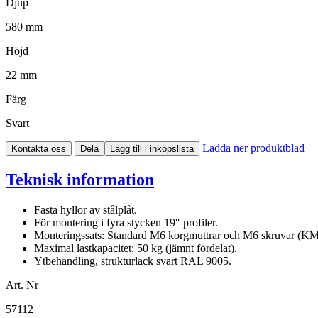
Djup
580 mm
Höjd
22 mm
Färg
Svart
Ladda ner produktblad
Kontakta oss
Dela
Lägg till i inköpslista
Teknisk information
Fasta hyllor av stålplåt.
För montering i fyra stycken 19″ profiler.
Monteringssats: Standard M6 korgmuttrar och M6 skruvar (KM)
Maximal lastkapacitet: 50 kg (jämnt fördelat).
Ytbehandling, strukturlack svart RAL 9005.
Art. Nr
57112