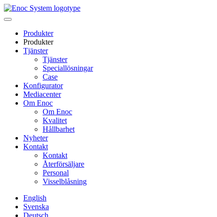
Skip
to
content
Produkter
Produkter
Tjänster
Tjänster
Speciallösningar
Case
Konfigurator
Mediacenter
Om Enoc
Om Enoc
Kvalitet
Hållbarhet
Nyheter
Kontakt
Kontakt
Återförsäljare
Personal
Visselblåsning
English
Svenska
Deutsch