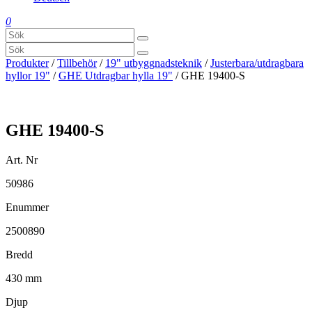
0
Produkter
/
Tillbehör
/
19" utbyggnadsteknik
/
Justerbara/utdragbara
hyllor 19"
/
GHE Utdragbar hylla 19"
/ GHE 19400-S
GHE 19400-S
Art. Nr
50986
Enummer
2500890
Bredd
430 mm
Djup