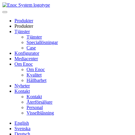
Skip
to
content
Produkter
Produkter
Tjänster
Tjänster
Speciallösningar
Case
Konfigurator
Mediacenter
Om Enoc
Om Enoc
Kvalitet
Hållbarhet
Nyheter
Kontakt
Kontakt
Återförsäljare
Personal
Visselblåsning
English
Svenska
Deutsch