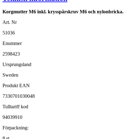
Korgmutter M6 inkl. krysspårskruv M6 och nylonbricka.
Art. Nr
51036
Enummer
2598423
Ursprungsland
Sweden
Produkt EAN
7330701030048
Tulltariff kod
94039910
Förpackning:
8 st