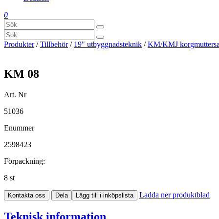
0
Produkter
/
Tillbehör
/
19" utbyggnadsteknik
/
KM/KMJ korgmuttersa
KM 08
Art. Nr
51036
Enummer
2598423
Förpackning:
8 st
Ladda ner produktblad
Kontakta oss
Dela
Lägg till i inköpslista
Teknisk information