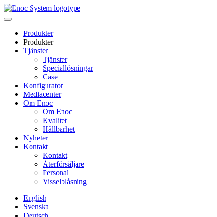
Skip
to
content
Produkter
Produkter
Tjänster
Tjänster
Speciallösningar
Case
Konfigurator
Mediacenter
Om Enoc
Om Enoc
Kvalitet
Hållbarhet
Nyheter
Kontakt
Kontakt
Återförsäljare
Personal
Visselblåsning
English
Svenska
Deutsch