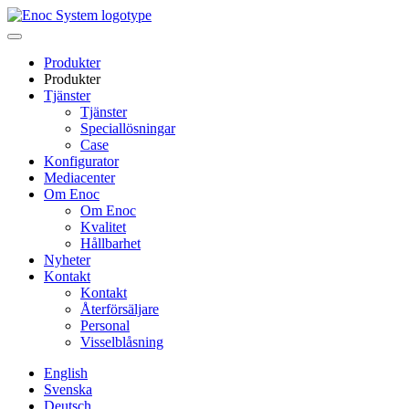
Skip
to
content
Produkter
Produkter
Tjänster
Tjänster
Speciallösningar
Case
Konfigurator
Mediacenter
Om Enoc
Om Enoc
Kvalitet
Hållbarhet
Nyheter
Kontakt
Kontakt
Återförsäljare
Personal
Visselblåsning
English
Svenska
Deutsch