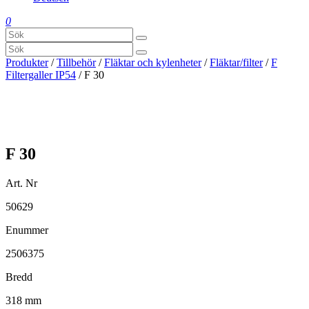
0
Produkter
/
Tillbehör
/
Fläktar och kylenheter
/
Fläktar/filter
/
F
Filtergaller IP54
/ F 30
F 30
Art. Nr
50629
Enummer
2506375
Bredd
318 mm