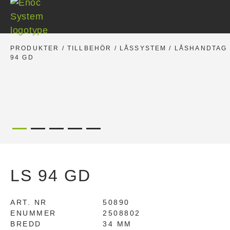
Skip
to
content
PRODUKTER
/
TILLBEHÖR
/
LÅSSYSTEM
/
LÅSHANDTAG
94 GD
LS 94 GD
ART. NR
50890
ENUMMER
2508802
BREDD
34 MM