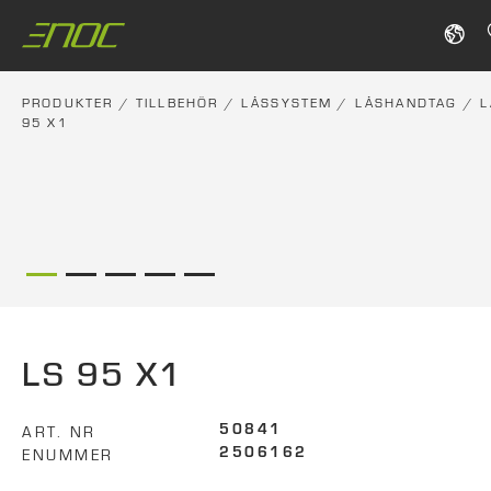
Skip
to
content
PRODUKTER
/
TILLBEHÖR
/
LÅSSYSTEM
/
LÅSHANDTAG
/
L
95 X1
LS 95 X1
ART. NR
50841
ENUMMER
2506162