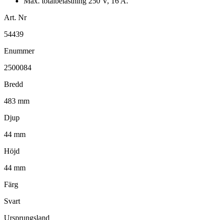
Max. totalbelastning 250 V, 16 A.
Art. Nr
54439
Enummer
2500084
Bredd
483 mm
Djup
44 mm
Höjd
44 mm
Färg
Svart
Ursprungsland