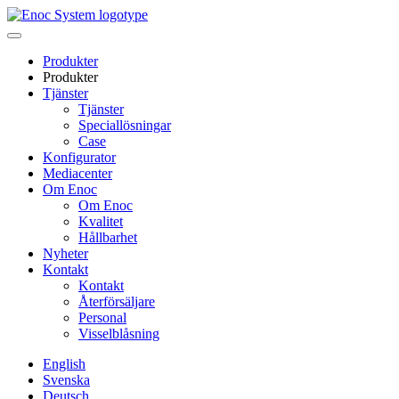
Skip
to
content
Produkter
Produkter
Tjänster
Tjänster
Speciallösningar
Case
Konfigurator
Mediacenter
Om Enoc
Om Enoc
Kvalitet
Hållbarhet
Nyheter
Kontakt
Kontakt
Återförsäljare
Personal
Visselblåsning
English
Svenska
Deutsch