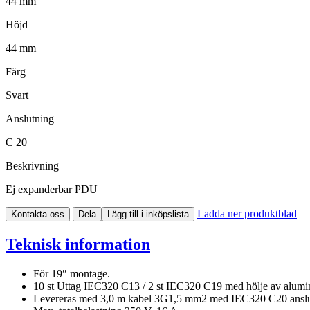
44 mm
Höjd
44 mm
Färg
Svart
Anslutning
C 20
Beskrivning
Ej expanderbar PDU
Ladda ner produktblad
Kontakta oss
Dela
Lägg till i inköpslista
Teknisk information
För 19″ montage.
10 st Uttag IEC320 C13 / 2 st IEC320 C19 med hölje av alumini
Levereras med 3,0 m kabel 3G1,5 mm2 med IEC320 C20 anslu