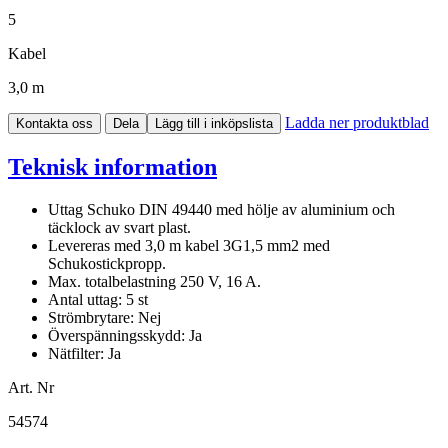
5
Kabel
3,0 m
Ladda ner produktblad
Kontakta oss
Dela
Lägg till i inköpslista
Teknisk information
Uttag Schuko DIN 49440 med hölje av aluminium och
täcklock av svart plast.
Levereras med 3,0 m kabel 3G1,5 mm2 med
Schukostickpropp.
Max. totalbelastning 250 V, 16 A.
Antal uttag: 5 st
Strömbrytare: Nej
Överspänningsskydd: Ja
Nätfilter: Ja
Art. Nr
54574