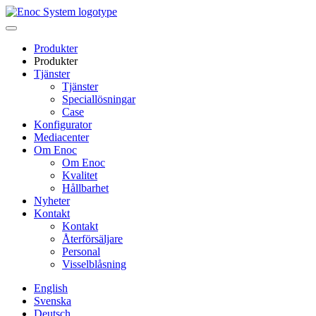
Skip
to
content
Produkter
Produkter
Tjänster
Tjänster
Speciallösningar
Case
Konfigurator
Mediacenter
Om Enoc
Om Enoc
Kvalitet
Hållbarhet
Nyheter
Kontakt
Kontakt
Återförsäljare
Personal
Visselblåsning
English
Svenska
Deutsch