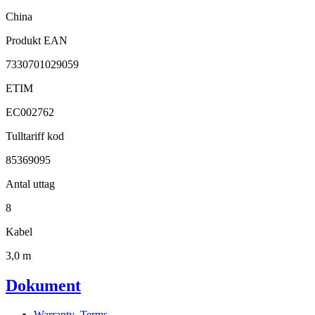
China
Produkt EAN
7330701029059
ETIM
EC002762
Tulltariff kod
85369095
Antal uttag
8
Kabel
3,0 m
Dokument
Warranty_Terms