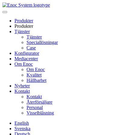
Skip
to
content
Produkter
Produkter
Tjänster
Tjänster
Speciallösningar
Case
Konfigurator
Mediacenter
Om Enoc
Om Enoc
Kvalitet
Hållbarhet
Nyheter
Kontakt
Kontakt
Återförsäljare
Personal
Visselblåsning
English
Svenska
Deutsch