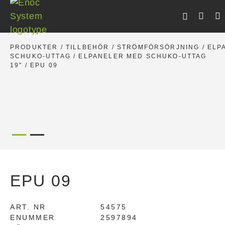
Skip
to
content
PRODUKTER
/
TILLBEHÖR
/
STRÖMFÖRSÖRJNING
/
ELP
SCHUKO-UTTAG
/
ELPANELER MED SCHUKO-UTTAG
19"
/ EPU 09
EPU 09
ART. NR
54575
ENUMMER
2597894