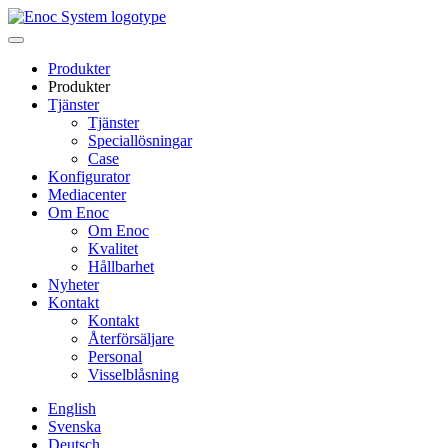
Skip
to
content
Produkter
Produkter
Tjänster
Tjänster
Speciallösningar
Case
Konfigurator
Mediacenter
Om Enoc
Om Enoc
Kvalitet
Hållbarhet
Nyheter
Kontakt
Kontakt
Återförsäljare
Personal
Visselblåsning
English
Svenska
Deutsch