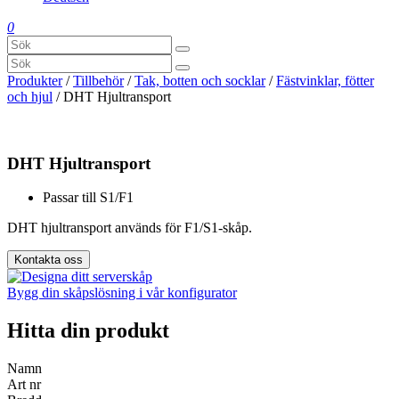
0
Produkter
/
Tillbehör
/
Tak, botten och socklar
/
Fästvinklar, fötter
och hjul
/ DHT Hjultransport
DHT Hjultransport
Passar till S1/F1
DHT hjultransport används för F1/S1-skåp.
Kontakta oss
Bygg din skåpslösning i vår konfigurator
Hitta din produkt
Namn
Art nr