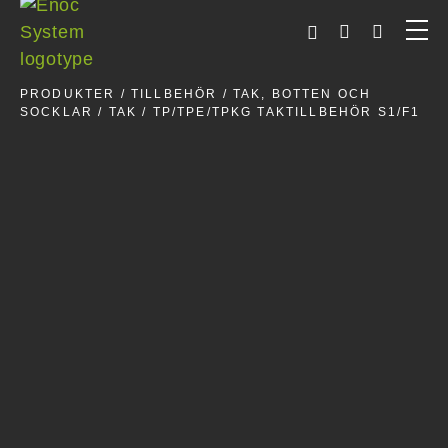
Skip
to
content
PRODUKTER
/
TILLBEHÖR
/
TAK, BOTTEN OCH
SOCKLAR
/
TAK
/ TP/TPE/TPKG TAKTILLBEHÖR S1/F1