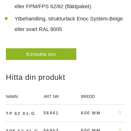
eller FPM/FPS 62/82 (fläktpaket).
Ytbehandling, strukturlack Enoc System-Beige
eller svart RAL 9005
Kontakta oss
Hitta din produkt
NAMN
ART NR
BREDD
DJUP
56941
600 MM
200
TP 62 X1-G
56942
600 MM
200
TPE 62 X1-G