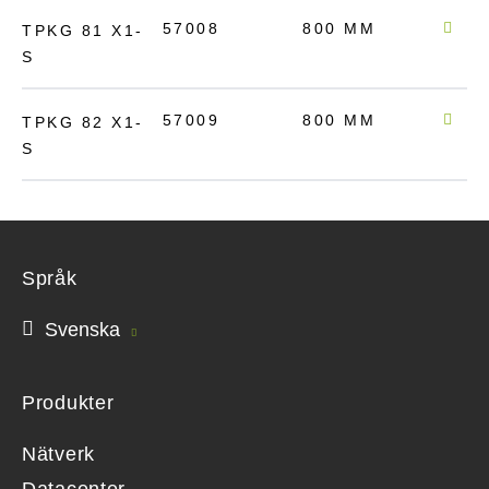
57008
800 MM
136
TPKG 81 X1-
S
57009
800 MM
200
TPKG 82 X1-
S
Språk
Svenska
Produkter
Nätverk
Datacenter