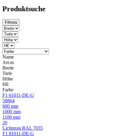
Produktsuche
Filtrera
Name
Art.nr
Breite
Tiefe
Höhe
HE
Farbe
F1 61011-DE-G
58864
600 mm
1000 mm
1100 mm
20
Lichtgrau RAL 7035
F1 81011-DE-G