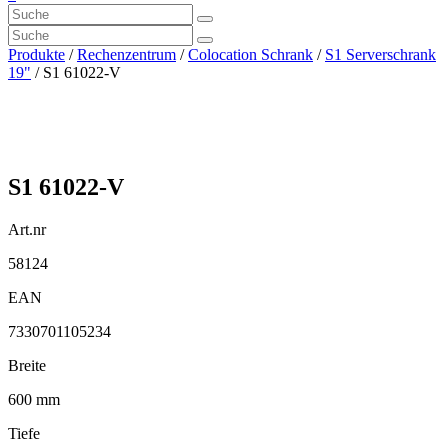
Produkte
/
Rechenzentrum
/
Colocation Schrank
/
S1 Serverschrank
19"
/ S1 61022-V
S1 61022-V
Art.nr
58124
EAN
7330701105234
Breite
600 mm
Tiefe