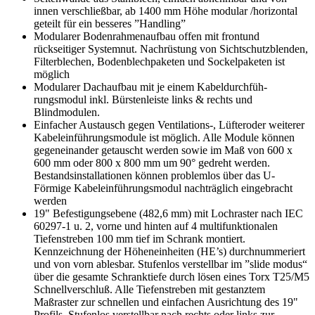
innen verschließbar, ab 1400 mm Höhe modular /horizontal
geteilt für ein besseres ”Handling”
Modularer Bodenrahmenaufbau offen mit frontund
rückseitiger Systemnut. Nachrüstung von Sichtschutzblenden,
Filterblechen, Bodenblechpaketen und Sockelpaketen ist
möglich
Modularer Dachaufbau mit je einem Kabeldurchfüh-
rungsmodul inkl. Bürstenleiste links & rechts und
Blindmodulen.
Einfacher Austausch gegen Ventilations-, Lüfteroder weiterer
Kabeleinführungsmodule ist möglich. Alle Module können
gegeneinander getauscht werden sowie im Maß von 600 x
600 mm oder 800 x 800 mm um 90° gedreht werden.
Bestandsinstallationen können problemlos über das U-
Förmige Kabeleinführungsmodul nachträglich eingebracht
werden
19" Befestigungsebene (482,6 mm) mit Lochraster nach IEC
60297-1 u. 2, vorne und hinten auf 4 multifunktionalen
Tiefenstreben 100 mm tief im Schrank montiert.
Kennzeichnung der Höheneinheiten (HE’s) durchnummeriert
und von vorn ablesbar. Stufenlos verstellbar im ”slide modus“
über die gesamte Schranktiefe durch lösen eines Torx T25/M5
Schnellverschluß. Alle Tiefenstreben mit gestanztem
Maßraster zur schnellen und einfachen Ausrichtung des 19"
Profils. Stufenlos verstellbar nach rechts oder links zur