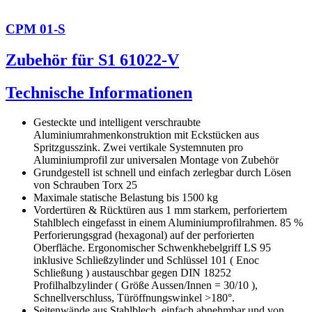
CPM 01-S
Zubehör für S1 61022-V
Technische Informationen
Gesteckte und intelligent verschraubte
Aluminiumrahmenkonstruktion mit Eckstücken aus
Spritzgusszink. Zwei vertikale Systemnuten pro
Aluminiumprofil zur universalen Montage von Zubehör
Grundgestell ist schnell und einfach zerlegbar durch Lösen
von Schrauben Torx 25
Maximale statische Belastung bis 1500 kg
Vordertüren & Rücktüren aus 1 mm starkem, perforiertem
Stahlblech eingefasst in einem Aluminiumprofilrahmen. 85 %
Perforierungsgrad (hexagonal) auf der perforierten
Oberfläche. Ergonomischer Schwenkhebelgriff LS 95
inklusive Schließzylinder und Schlüssel 101 ( Enoc
Schließung ) austauschbar gegen DIN 18252
Profilhalbzylinder ( Größe Aussen/Innen = 30/10 ),
Schnellverschluss, Türöffnungswinkel >180°.
Seitenwände aus Stahlblech, einfach abnehmbar und von