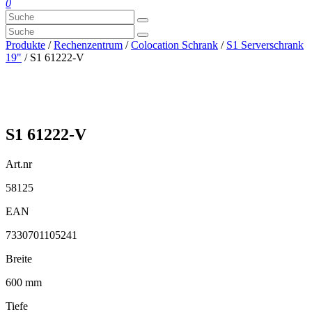
0
Produkte
/
Rechenzentrum
/
Colocation Schrank
/
S1 Serverschrank
19"
/ S1 61222-V
S1 61222-V
Art.nr
58125
EAN
7330701105241
Breite
600 mm
Tiefe