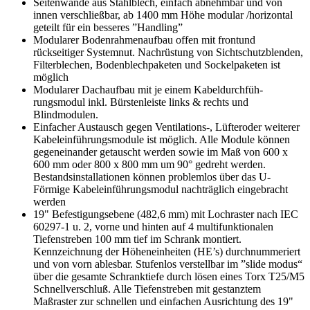
Seitenwände aus Stahlblech, einfach abnehmbar und von
innen verschließbar, ab 1400 mm Höhe modular /horizontal
geteilt für ein besseres ”Handling”
Modularer Bodenrahmenaufbau offen mit frontund
rückseitiger Systemnut. Nachrüstung von Sichtschutzblenden,
Filterblechen, Bodenblechpaketen und Sockelpaketen ist
möglich
Modularer Dachaufbau mit je einem Kabeldurchfüh-
rungsmodul inkl. Bürstenleiste links & rechts und
Blindmodulen.
Einfacher Austausch gegen Ventilations-, Lüfteroder weiterer
Kabeleinführungsmodule ist möglich. Alle Module können
gegeneinander getauscht werden sowie im Maß von 600 x
600 mm oder 800 x 800 mm um 90° gedreht werden.
Bestandsinstallationen können problemlos über das U-
Förmige Kabeleinführungsmodul nachträglich eingebracht
werden
19" Befestigungsebene (482,6 mm) mit Lochraster nach IEC
60297-1 u. 2, vorne und hinten auf 4 multifunktionalen
Tiefenstreben 100 mm tief im Schrank montiert.
Kennzeichnung der Höheneinheiten (HE’s) durchnummeriert
und von vorn ablesbar. Stufenlos verstellbar im ”slide modus“
über die gesamte Schranktiefe durch lösen eines Torx T25/M5
Schnellverschluß. Alle Tiefenstreben mit gestanztem
Maßraster zur schnellen und einfachen Ausrichtung des 19"