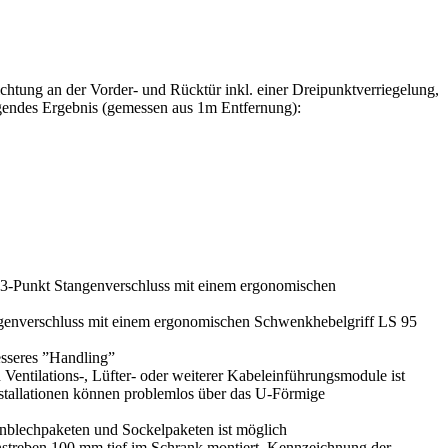
tung an der Vorder- und Rücktür inkl. einer Dreipunktverriegelung,
olgendes Ergebnis (gemessen aus 1m Entfernung):
. 3-Punkt Stangenverschluss mit einem ergonomischen
ngenverschluss mit einem ergonomischen Schwenkhebelgriff LS 95
esseres ”Handling”
entilations-, Lüfter- oder weiterer Kabeleinführungsmodule ist
tallationen können problemlos über das U-Förmige
nblechpaketen und Sockelpaketen ist möglich
enstreben 100 mm tief im Schrank montiert. Kennzeichnung der