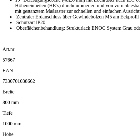
Höheneinheiten (HE’s) durchnummeriert und von vorn ablesbar S
mit gestanztem Maßraster zur schnellen und einfachen Ausricht
Zentraler Erdanschluss über Gewindebolzen M5 am Eckprofil
Schutzart IP20
Oberflächenbehandlung: Strukturlack ENOC System Grau o
Art.nr
57667
EAN
7330701038662
Breite
800 mm
Tiefe
1000 mm
Höhe