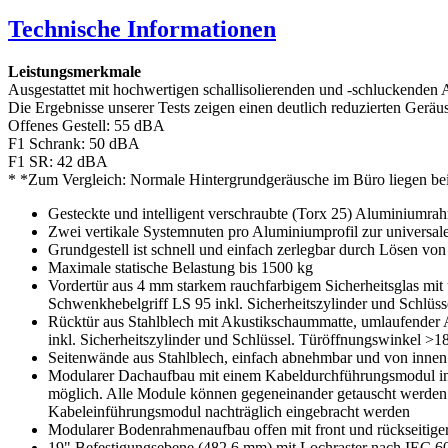
Technische Informationen
Leistungsmerkmale
Ausgestattet mit hochwertigen schallisolierenden und -schluckende
Die Ergebnisse unserer Tests zeigen einen deutlich reduzierten Gerä
Offenes Gestell: 55 dBA
F1 Schrank: 50 dBA
F1 SR: 42 dBA
* *Zum Vergleich: Normale Hintergrundgeräusche im Büro liegen be
Gesteckte und intelligent verschraubte (Torx 25) Aluminiumra
Zwei vertikale Systemnuten pro Aluminiumprofil zur univers
Grundgestell ist schnell und einfach zerlegbar durch Lösen vo
Maximale statische Belastung bis 1500 kg
Vordertür aus 4 mm starkem rauchfarbigem Sicherheitsglas mi
Schwenkhebelgriff LS 95 inkl. Sicherheitszylinder und Schlüs
Rücktür aus Stahlblech mit Akustikschaummatte, umlaufender 
inkl. Sicherheitszylinder und Schlüssel. Türöffnungswinkel >1
Seitenwände aus Stahlblech, einfach abnehmbar und von innen v
Modularer Dachaufbau mit einem Kabeldurchführungsmodul inkl.
möglich. Alle Module können gegeneinander getauscht werden
Kabeleinführungsmodul nachträglich eingebracht werden
Modularer Bodenrahmenaufbau offen mit front und rückseitige
19" Befestigungsebene (482,6 mm) mit Lochraster nach IEC 602