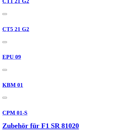
CT1 21 G2
CT5 21 G2
EPU 09
KBM 01
CPM 01-S
Zubehör für F1 SR 81020