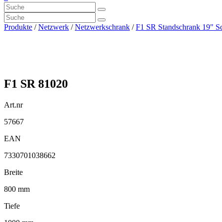
Produkte
/
Netzwerk
/
Netzwerkschrank
/
F1 SR Standschrank 19" S
F1 SR 81020
Art.nr
57667
EAN
7330701038662
Breite
800 mm
Tiefe