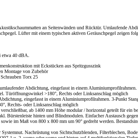
n Akustikschaummatten an Seitenwänden und Rücktür. Umlaufende Abdich
uschpegel. Lüfter mit einem typischen aktiven Geräuschpegel zeigen f
i etwa 40 dBA.
hmenkonstruktion mit Eckstücken aus Spritzgusszink
alen Montage von Zubehör
n Schrauben Torx 25
t umlaufender Abdichtung, eingefasst in einem Aluminiumprofilrahmen
sel. Türöffnungswinkel >180°, Rechts oder Linksanschlag möglich
Abdichtung, eingefasst in einem Aluminiumprofilrahmen. 3-Punkt Sta
80°, Rechts- oder Linksanschlag möglich
erschließbar, ab 1400 mm Höhe modular / horizontal geteilt für ein b
 Bürstenleiste hinten und Blindmodulen. Einfacher Austausch gegen V
 sowie im Maß von 800 x 800 mm um 90° gedreht werden. Bestandsins
r Systemnut. Nachrüstung von Sichtschutzblenden, Filterblechen, Bode
97-1 u. 2, vorne oder vorne und hinten auf 4 multifunktionalen Tief