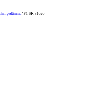
challgedämmt
/ F1 SR 81020