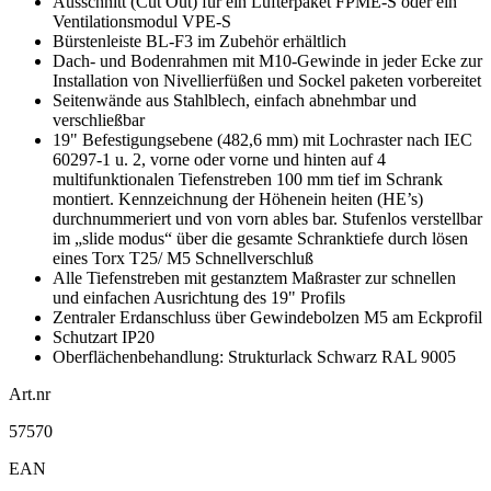
Ausschnitt (Cut Out) für ein Lüfterpaket FPME-S oder ein
Ventilationsmodul VPE-S
Bürstenleiste BL-F3 im Zubehör erhältlich
Dach- und Bodenrahmen mit M10-Gewinde in jeder Ecke zur
Installation von Nivellierfüßen und Sockel paketen vorbereitet
Seitenwände aus Stahlblech, einfach abnehmbar und
verschließbar
19" Befestigungsebene (482,6 mm) mit Lochraster nach IEC
60297-1 u. 2, vorne oder vorne und hinten auf 4
multifunktionalen Tiefenstreben 100 mm tief im Schrank
montiert. Kennzeichnung der Höhenein heiten (HE’s)
durchnummeriert und von vorn ables bar. Stufenlos verstellbar
im „slide modus“ über die gesamte Schranktiefe durch lösen
eines Torx T25/ M5 Schnellverschluß
Alle Tiefenstreben mit gestanztem Maßraster zur schnellen
und einfachen Ausrichtung des 19" Profils
Zentraler Erdanschluss über Gewindebolzen M5 am Eckprofil
Schutzart IP20
Oberflächenbehandlung: Strukturlack Schwarz RAL 9005
Art.nr
57570
EAN