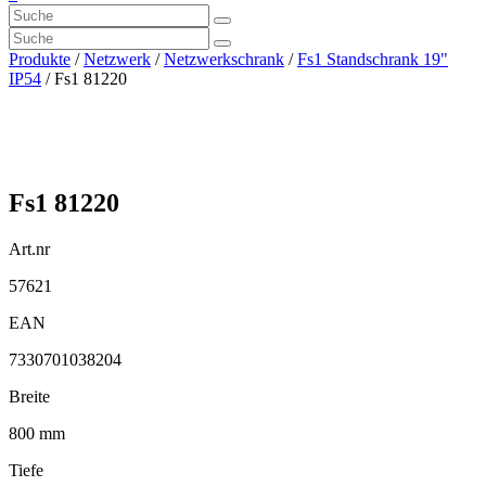
Produkte
/
Netzwerk
/
Netzwerkschrank
/
Fs1 Standschrank 19"
IP54
/ Fs1 81220
Fs1 81220
Art.nr
57621
EAN
7330701038204
Breite
800 mm
Tiefe