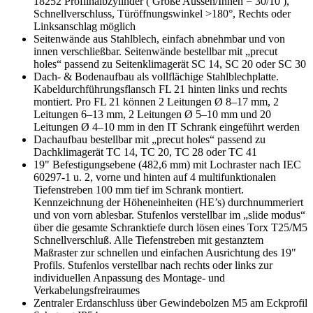
18252 Profilhalbzylinder ( Größe Aussen/Innen = 30/10 ),
Schnellverschluss, Türöffnungswinkel >180°, Rechts oder
Linksanschlag möglich
Seitenwände aus Stahlblech, einfach abnehmbar und von
innen verschließbar. Seitenwände bestellbar mit „precut
holes“ passend zu Seitenklimagerät SC 14, SC 20 oder SC 30
Dach- & Bodenaufbau als vollflächige Stahlblechplatte.
Kabeldurchführungsflansch FL 21 hinten links und rechts
montiert. Pro FL 21 können 2 Leitungen Ø 8–17 mm, 2
Leitungen 6–13 mm, 2 Leitungen Ø 5–10 mm und 20
Leitungen Ø 4–10 mm in den IT Schrank eingeführt werden
Dachaufbau bestellbar mit „precut holes“ passend zu
Dachklimagerät TC 14, TC 20, TC 28 oder TC 41
19" Befestigungsebene (482,6 mm) mit Lochraster nach IEC
60297-1 u. 2, vorne und hinten auf 4 multifunktionalen
Tiefenstreben 100 mm tief im Schrank montiert.
Kennzeichnung der Höheneinheiten (HE’s) durchnummeriert
und von vorn ablesbar. Stufenlos verstellbar im „slide modus“
über die gesamte Schranktiefe durch lösen eines Torx T25/M5
Schnellverschluß. Alle Tiefenstreben mit gestanztem
Maßraster zur schnellen und einfachen Ausrichtung des 19"
Profils. Stufenlos verstellbar nach rechts oder links zur
individuellen Anpassung des Montage- und
Verkabelungsfreiraumes
Zentraler Erdanschluss über Gewindebolzen M5 am Eckprofil