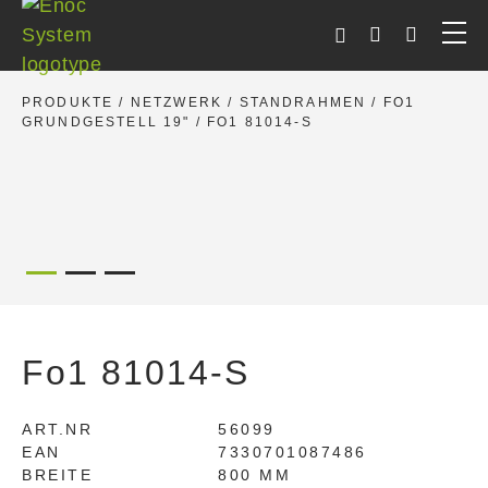
Skip
to
content
PRODUKTE
/
NETZWERK
/
STANDRAHMEN
/
FO1
GRUNDGESTELL 19"
/ FO1 81014-S
Fo1 81014-S
ART.NR
56099
EAN
7330701087486
BREITE
800 MM