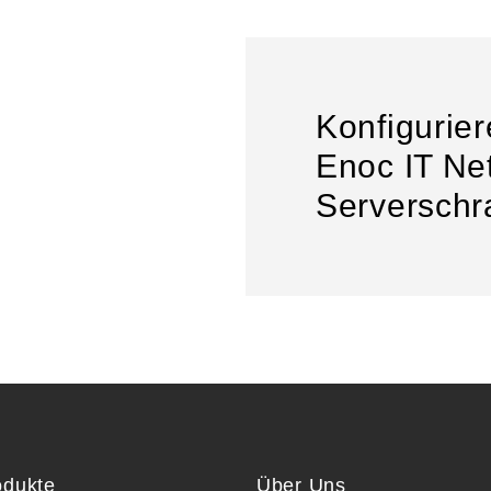
Konfigurier
Enoc IT Net
Serversch
odukte
Über Uns