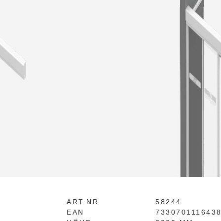
ART.NR
58244
EAN
733070111643