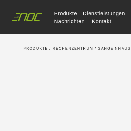
Skip
to
Produkte
Dienstleistungen
content
Nachrichten
Kontakt
PRODUKTE
/
RECHENZENTRUM
/
GANGEINHAU