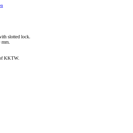
en
ith slotted lock.
00 mm.
g of KKTW.