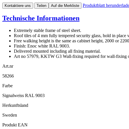
Produktblatt herunderlad
Kontaktiere uns
Teilen
Auf die Merkliste
Technische Informationen
Extremely stable frame of steel sheet.
Roof tiles of 4 mm fully tempered security glass, hold in place w
Free walking height is the same as cabinet height, 2000 or 22
Finish: Enoc white RAL 9003.
Delivered mounted including all fixing material.
Art no 57979, KKTW G3 Wall-fixing required for wall-fixin
Art.nr
58266
Farbe
Signalweiss RAL 9003
Herkunftsland
Sweden
Produkt EAN