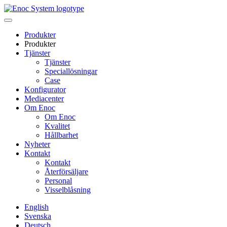
Skip
to
content
Produkter
Produkter
Tjänster
Tjänster
Speciallösningar
Case
Konfigurator
Mediacenter
Om Enoc
Om Enoc
Kvalitet
Hållbarhet
Nyheter
Kontakt
Kontakt
Återförsäljare
Personal
Visselblåsning
English
Svenska
Deutsch