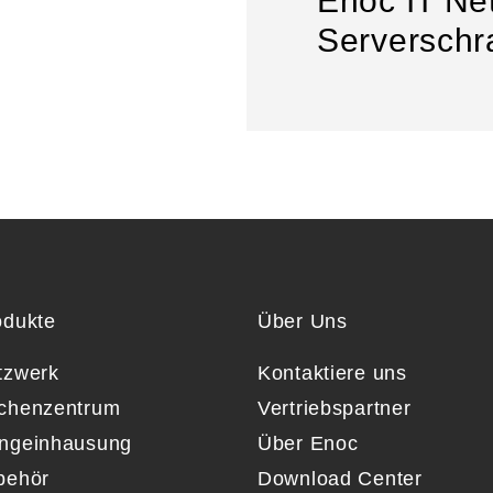
Enoc IT Net
Serversch
odukte
Über Uns
tzwerk
Kontaktiere uns
chenzentrum
Vertriebspartner
ngeinhausung
Über Enoc
behör
Download Center