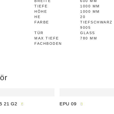
BREITE
600 MM
TIEFE
1000 MM
HÖHE
1000 MM
HE
20
FARBE
TIEFSCHWARZ
9005
TÜR
GLASS
MAX TIEFE
780 MM
FACHBODEN
ör
5 21 G2
EPU 09