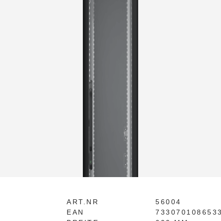
ART.NR
56004
EAN
733070108653