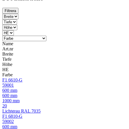
Filtrera
Name
Art.nr
Breite
Tiefe
Höhe
HE
Farbe
F1 6610-G
59001
600 mm
600 mm
1000 mm
20
Lichtgrau RAL 7035
F1 6810-G
59002
600 mm