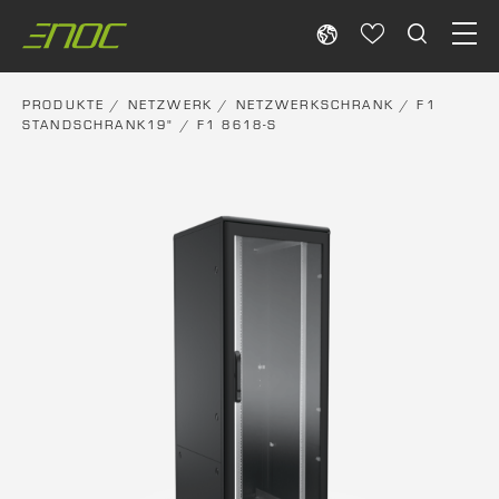
Skip
to
content
PRODUKTE
/
NETZWERK
/
NETZWERKSCHRANK
/
F1
STANDSCHRANK19"
/ F1 8618-S