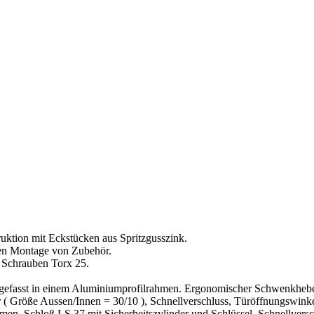
uktion mit Eckstücken aus Spritzgusszink.
len Montage von Zubehör.
n Schrauben Torx 25.
ngefasst in einem Aluminiumprofilrahmen. Ergonomischer Schwenkhebel
 ( Größe Aussen/Innen = 30/10 ), Schnellverschluss, Türöffnungswink
hmen. Schloß LS 37 mit Sicherheitszylinder und Schlüssel, Schnellvers