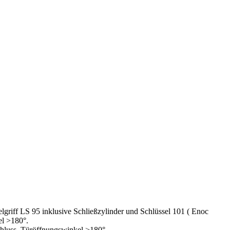
griff LS 95 inklusive Schließzylinder und Schlüssel 101 ( Enoc
el >180°.
chluss, Türöffnungswinkel >180°.