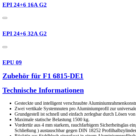
EPI 24+6 16A G2
EPI 24+6 32A G2
EPU 09
Zubehör für F1 6815-DE1
Technische Informationen
Gesteckte und intelligent verschraubte Aluminiumrahmenkonstr
Zwei vertikale Systemnuten pro Aluminiumprofil zur universa
Grundgestell ist schnell und einfach zerlegbar durch Lösen vo
Maximale statische Belastung 1500 kg.
Vordertür aus 4 mm starkem, rauchfarbigem Sicherheitsglas ei
Schließung ) austauschbar gegen DIN 18252 Profilhalbzylinder
Rücktür aus Stahlblech eingefasst in einem Aluminiumprofilra