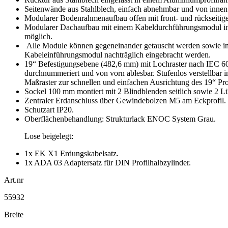
Seitenwände aus Stahlblech, einfach abnehmbar und von innen v
Modularer Bodenrahmenaufbau offen mit front- und rückseitige
Modularer Dachaufbau mit einem Kabeldurchführungsmodul incl.
möglich.
Alle Module können gegeneinander getauscht werden sowie i
Kabeleinführungsmodul nachträglich eingebracht werden.
19“ Befestigungsebene (482,6 mm) mit Lochraster nach IEC 602
durchnummeriert und von vorn ablesbar. Stufenlos verstellbar 
Maßraster zur schnellen und einfachen Ausrichtung des 19“ Pro
Sockel 100 mm montiert mit 2 Blindblenden seitlich sowie 2 
Zentraler Erdanschluss über Gewindebolzen M5 am Eckprofil.
Schutzart IP20.
Oberflächenbehandlung: Strukturlack ENOC System Grau.
Lose beigelegt:
1x EK X1 Erdungskabelsatz.
1x ADA 03 Adaptersatz für DIN Profilhalbzylinder.
Art.nr
55932
Breite