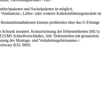
.
nblechpaketen und Sockelpaketen ist möglich.
ntilations-, Lüfter- oder weiterer Kabeleinführungsmodule ist
estandsinstallationen können problemlos über das U-Förmige
im Schrank montiert. Kennzeichnung der Höheneinheiten (HE’s)
 T25/M5 Schnellverschlußes. Alle Tiefenstreben mit gestanztem
npassung des Montage- und Verkabelungsfreiraumes.<
m Schwarz RAL 9005.