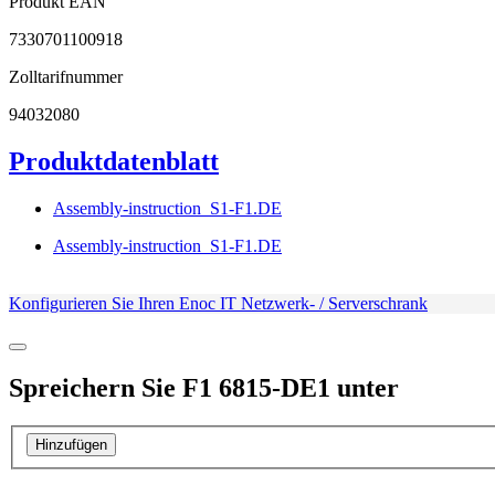
Produkt EAN
7330701100918
Zolltarifnummer
94032080
Produktdatenblatt
Assembly-instruction_S1-F1.DE
Assembly-instruction_S1-F1.DE
Konfigurieren Sie Ihren Enoc IT Netzwerk- / Serverschrank
Spreichern Sie
F1 6815-DE1
unter
Hinzufügen