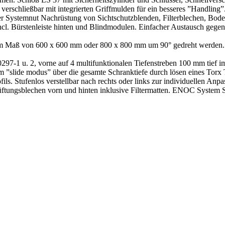
erschließbar mit integrierten Griffmulden für ein besseres ”Handling”
r Systemnut Nachrüstung von Sichtschutzblenden, Filterblechen, Bode
 Bürstenleiste hinten und Blindmodulen. Einfacher Austausch gegen Ve
m Maß von 600 x 600 mm oder 800 x 800 mm um 90° gedreht werden. B
97-1 u. 2, vorne auf 4 multifunktionalen Tiefenstreben 100 mm tief 
im ”slide modus” über die gesamte Schranktiefe durch lösen eines Torx
fils. Stufenlos verstellbar nach rechts oder links zur individuellen A
Lüftungsblechen vorn und hinten inklusive Filtermatten. ENOC Syste