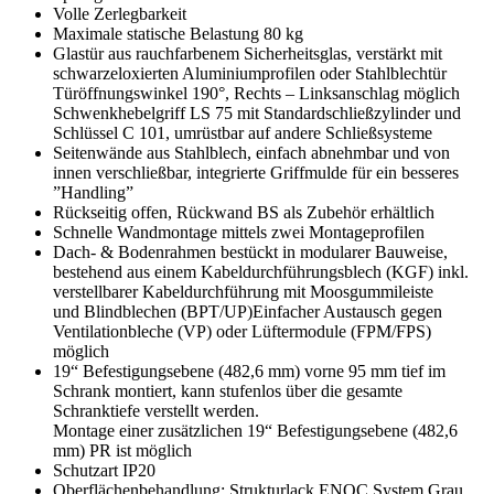
Volle Zerlegbarkeit
Maximale statische Belastung 80 kg
Glastür aus rauchfarbenem Sicherheitsglas, verstärkt mit
schwarzeloxierten Aluminiumprofilen oder Stahlblechtür
Türöffnungswinkel 190°, Rechts – Linksanschlag möglich
Schwenkhebelgriff LS 75 mit Standardschließzylinder und
Schlüssel C 101, umrüstbar auf andere Schließsysteme
Seitenwände aus Stahlblech, einfach abnehmbar und von
innen verschließbar, integrierte Griffmulde für ein besseres
”Handling”
Rückseitig offen, Rückwand BS als Zubehör erhältlich
Schnelle Wandmontage mittels zwei Montageprofilen
Dach- & Bodenrahmen bestückt in modularer Bauweise,
bestehend aus einem Kabeldurchführungsblech (KGF) inkl.
verstellbarer Kabeldurchführung mit Moosgummileiste
und Blindblechen (BPT/UP)Einfacher Austausch gegen
Ventilationbleche (VP) oder Lüftermodule (FPM/FPS)
möglich
19“ Befestigungsebene (482,6 mm) vorne 95 mm tief im
Schrank montiert, kann stufenlos über die gesamte
Schranktiefe verstellt werden.
Montage einer zusätzlichen 19“ Befestigungsebene (482,6
mm) PR ist möglich
Schutzart IP20
Oberflächenbehandlung: Strukturlack ENOC System Grau