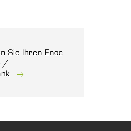
en Sie Ihren Enoc
- /
ank