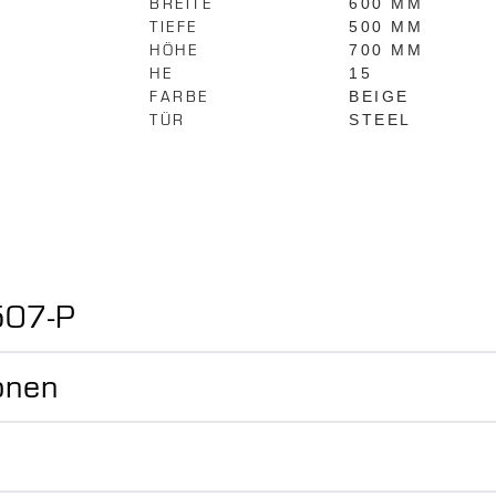
BREITE
600 MM
TIEFE
500 MM
HÖHE
700 MM
HE
15
FARBE
BEIGE
TÜR
STEEL
507-P
onen