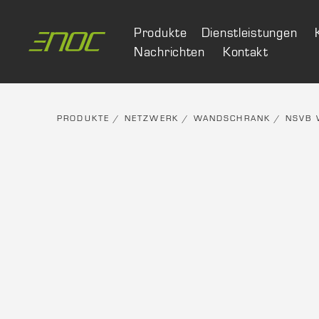
Skip
to
Produkte
Dienstleistungen
content
Nachrichten
Kontakt
PRODUKTE
/
NETZWERK
/
WANDSCHRANK
/
NSVB