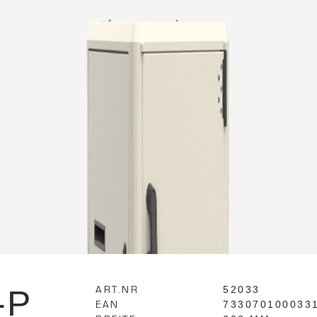
-P
ART.NR
52033
EAN
733070100033