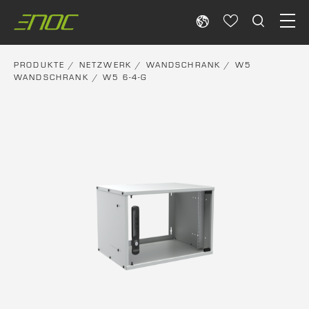
Skip
to
content
PRODUKTE
/
NETZWERK
/
WANDSCHRANK
/
W5
WANDSCHRANK
/ W5 6-4-G