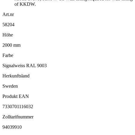
of KKDW.
Art.nr
58204
Höhe
2000 mm
Farbe
Signalweiss RAL 9003
Herkunftsland
Sweden
Produkt EAN
7330701116032
Zolltarifnummer
94039910