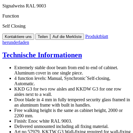
Signalweiss RAL 9003
Function
Self Closing
Produktblatt
Kontaktiere uns
Teilen
Auf die Merkliste
herunderladen
Technische Informationen
Extremely stable door beam from end to end of cabinet.
Aluminum cover in one single piece.
4 function levels: Manual, Synchronic´Self-closing,
Automatic.
KKD G3 for two row aisles and KKDW G3 for one row
aisles next to a wall.
Door blade in 4 mm in fully tempered security glass framed in
an aluminum frame with built in handles.
Free walking height is the same as cabinet height, 2000 or
2200 mm.
Finish: Enoc white RAL 9003.
Delivered unmounted including all fixing material.
Art no 57979, KKTW G3 Wall-fixing required for wall-fixing