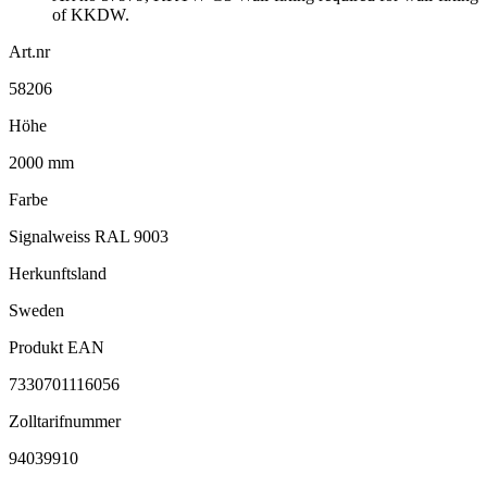
of KKDW.
Art.nr
58206
Höhe
2000 mm
Farbe
Signalweiss RAL 9003
Herkunftsland
Sweden
Produkt EAN
7330701116056
Zolltarifnummer
94039910