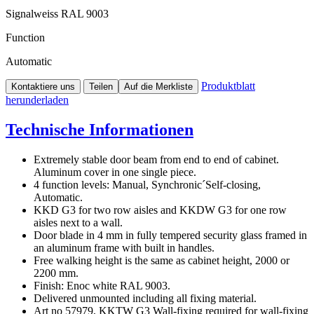
Signalweiss RAL 9003
Function
Automatic
Produktblatt
Kontaktiere uns
Teilen
Auf die Merkliste
herunderladen
Technische Informationen
Extremely stable door beam from end to end of cabinet.
Aluminum cover in one single piece.
4 function levels: Manual, Synchronic´Self-closing,
Automatic.
KKD G3 for two row aisles and KKDW G3 for one row
aisles next to a wall.
Door blade in 4 mm in fully tempered security glass framed in
an aluminum frame with built in handles.
Free walking height is the same as cabinet height, 2000 or
2200 mm.
Finish: Enoc white RAL 9003.
Delivered unmounted including all fixing material.
Art no 57979, KKTW G3 Wall-fixing required for wall-fixing