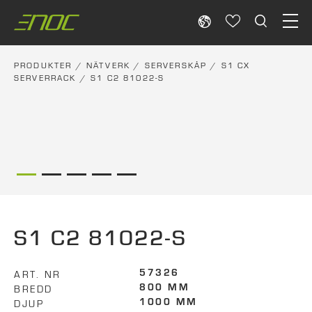
Skip
to
content
PRODUKTER
/
NÄTVERK
/
SERVERSKÅP
/
S1 CX
SERVERRACK
/ S1 C2 81022-S
S1 C2 81022-S
ART. NR
57326
BREDD
800 MM
DJUP
1000 MM