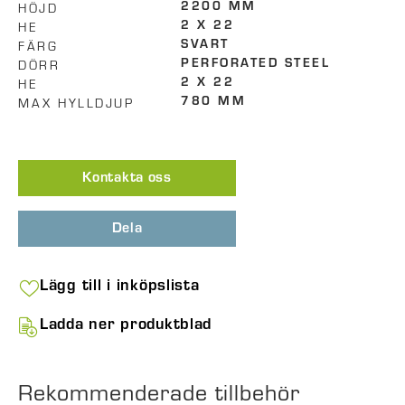
HÖJD
2200 MM
HE
2 X 22
FÄRG
SVART
DÖRR
PERFORATED STEEL
HE
2 X 22
MAX HYLLDJUP
780 MM
Kontakta oss
Dela
Lägg till i inköpslista
Ladda ner produktblad
Rekommenderade tillbehör