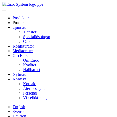
Skip
to
content
Produkter
Produkter
Tjänster
Tjänster
Speciallösningar
Case
Konfigurator
Mediacenter
Om Enoc
Om Enoc
Kvalitet
Hållbarhet
Nyheter
Kontakt
Kontakt
Återförsäljare
Personal
Visselblåsning
English
Svenska
Deutsch