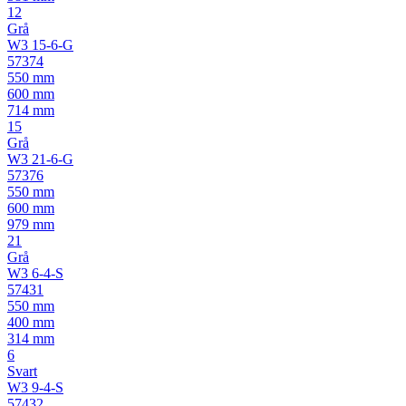
12
Grå
W3 15-6-G
57374
550 mm
600 mm
714 mm
15
Grå
W3 21-6-G
57376
550 mm
600 mm
979 mm
21
Grå
W3 6-4-S
57431
550 mm
400 mm
314 mm
6
Svart
W3 9-4-S
57432