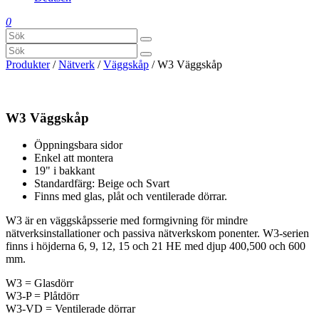
0
Produkter
/
Nätverk
/
Väggskåp
/ W3 Väggskåp
W3 Väggskåp
Öppningsbara sidor
Enkel att montera
19" i bakkant
Standardfärg: Beige och Svart
Finns med glas, plåt och ventilerade dörrar.
W3 är en väggskåpsserie med formgivning för mindre
nätverksinstallationer och passiva nätverkskom ponenter. W3-serien
finns i höjderna 6, 9, 12, 15 och 21 HE med djup 400,500 och 600
mm.
W3 = Glasdörr
W3-P = Plåtdörr
W3-VD = Ventilerade dörrar