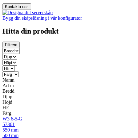
Kontakta oss
Bygg din skåpslösning i vår konfigurator
Hitta din produkt
Filtrera
Namn
Art nr
Bredd
Djup
Höjd
HE
Färg
W3 6-5-G
57361
550 mm
500 mm