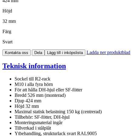
424 mm
Höjd
32 mm
Färg
Svart
Ladda ner produktblad
Kontakta oss
Dela
Lägg till i inköpslista
Teknisk information
Sockel till R2-rack
M10 i alla fyra hörn
För att hålla DH-hjul eller SF-fötter
Bredd 526 mm (monterad)
Djup 424 mm
Höjd 32 mm
Maximal statisk belastning 150 kg (centrerad)
Tillbehör: SF-fötter, DH-hjul
Monteringsmaterial ingår
Tillverkad i stålplåt
Ytbehandling, strukturlack svart RAL9005