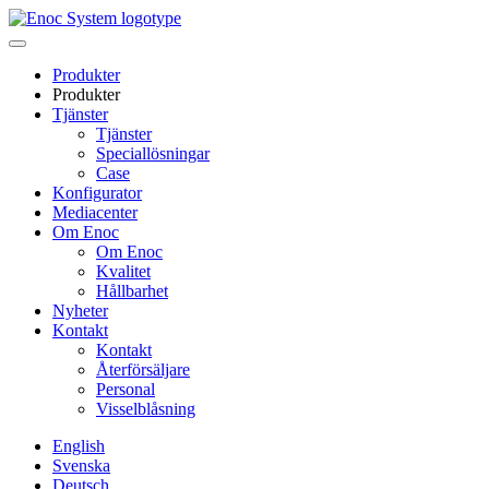
Skip
to
content
Produkter
Produkter
Tjänster
Tjänster
Speciallösningar
Case
Konfigurator
Mediacenter
Om Enoc
Om Enoc
Kvalitet
Hållbarhet
Nyheter
Kontakt
Kontakt
Återförsäljare
Personal
Visselblåsning
English
Svenska
Deutsch