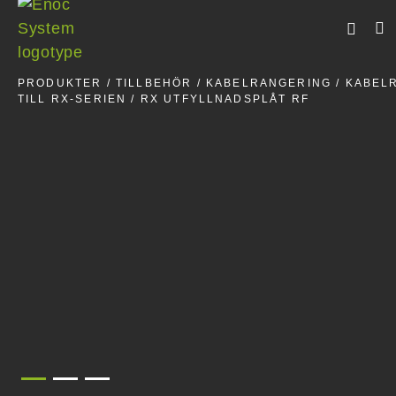
Skip
to
content
PRODUKTER
/
TILLBEHÖR
/
KABELRANGERING
/
KABEL
TILL RX-SERIEN
/ RX UTFYLLNADSPLÅT RF