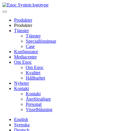
Skip
to
content
Produkter
Produkter
Tjänster
Tjänster
Speciallösningar
Case
Konfigurator
Mediacenter
Om Enoc
Om Enoc
Kvalitet
Hållbarhet
Nyheter
Kontakt
Kontakt
Återförsäljare
Personal
Visselblåsning
English
Svenska
Deutsch