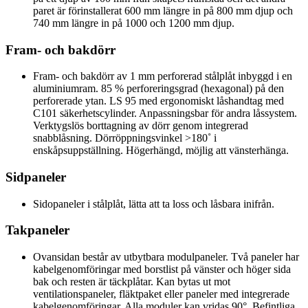
paret är förinstallerat 600 mm längre in på 800 mm djup och
740 mm längre in på 1000 och 1200 mm djup.
Fram- och bakdörr
Fram- och bakdörr av 1 mm perforerad stålplåt inbyggd i en
aluminiumram. 85 % perforeringsgrad (hexagonal) på den
perforerade ytan. LS 95 med ergonomiskt låshandtag med
C101 säkerhetscylinder. Anpassningsbar för andra låssystem.
Verktygslös borttagning av dörr genom integrerad
snabblåsning. Dörröppningsvinkel >180˚ i
enskåpsuppställning. Högerhängd, möjlig att vänsterhänga.
Sidpaneler
Sidopaneler i stålplåt, lätta att ta loss och låsbara inifrån.
Takpaneler
Ovansidan består av utbytbara modulpaneler. Två paneler har
kabelgenomföringar med borstlist på vänster och höger sida
bak och resten är täckplåtar. Kan bytas ut mot
ventilationspaneler, fläktpaket eller paneler med integrerade
kabelgenomföringar. Alla moduler kan vridas 90°. Befintliga