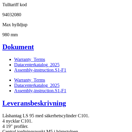
Tulltariff kod
94032080
Max hylldjup
980 mm
Dokument
Warranty_Terms
Datacenterkatalog_2025
Assembly-instruction.S1-F1
Warranty_Terms
Datacenterkatalog_2025
Assembly-instruction.S1-F1
Leveransbeskrivning
Låshantag LS 95 med säkerhetscylinder C101.
4 nycklar C101.
4 19″ profiler.
Central jordningspunkt M5 i hörnstolpen.