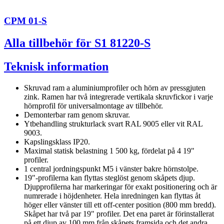
CPM 01-S
Alla tillbehör för S1 81220-S
Teknisk information
Skruvad ram a aluminiumprofiler och hörn av pressgjuten
zink. Ramen har två integrerade vertikala skruvfickor i varje
hörnprofil för universalmontage av tillbehör.
Demonterbar ram genom skruvar.
Ytbehandling strukturlack svart RAL 9005 eller vit RAL
9003.
Kapslingsklass IP20.
Maximal statisk belastning 1 500 kg, fördelat på 4 19"
profiler.
1 central jordningspunkt M5 i vänster bakre hörnstolpe.
19"-profilerna kan flyttas steglöst genom skåpets djup.
Djupprofilerna har markeringar för exakt positionering och är
numrerade i höjdenheter. Hela inredningen kan flyttas åt
höger eller vänster till ett off-center position (800 mm bredd).
Skåpet har två par 19" profiler. Det ena paret är förinstallerat
på ett djup av 100 mm från skåpets framsida och det andra