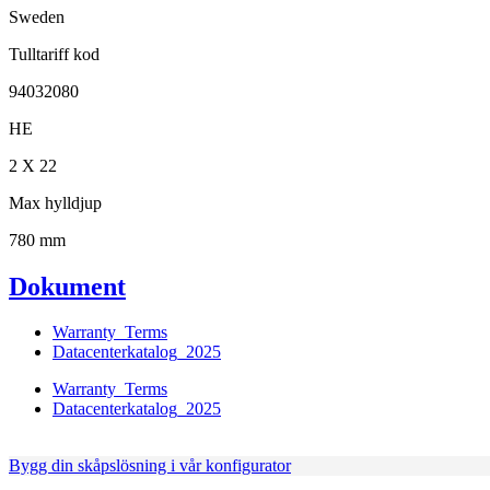
Sweden
Tulltariff kod
94032080
HE
2 X 22
Max hylldjup
780 mm
Dokument
Warranty_Terms
Datacenterkatalog_2025
Warranty_Terms
Datacenterkatalog_2025
Bygg din skåpslösning i vår konfigurator