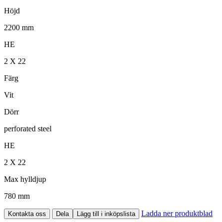
Höjd
2200 mm
HE
2 X 22
Färg
Vit
Dörr
perforated steel
HE
2 X 22
Max hylldjup
780 mm
Ladda ner produktblad
Kontakta oss
Dela
Lägg till i inköpslista