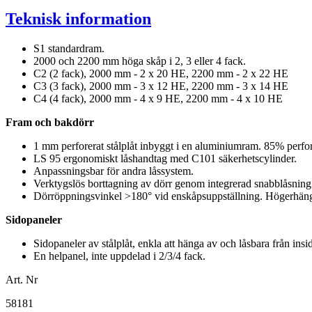
Teknisk information
S1 standardram.
2000 och 2200 mm höga skåp i 2, 3 eller 4 fack.
C2 (2 fack), 2000 mm - 2 x 20 HE, 2200 mm - 2 x 22 HE
C3 (3 fack), 2000 mm - 3 x 12 HE, 2200 mm - 3 x 14 HE
C4 (4 fack), 2000 mm - 4 x 9 HE, 2200 mm - 4 x 10 HE
Fram och bakdörr
1 mm perforerat stålplåt inbyggt i en aluminiumram. 85% perfor
LS 95 ergonomiskt låshandtag med C101 säkerhetscylinder.
Anpassningsbar för andra låssystem.
Verktygslös borttagning av dörr genom integrerad snabblåsning
Dörröppningsvinkel >180° vid enskåpsuppställning. Högerhängd
Sidopaneler
Sidopaneler av stålplåt, enkla att hänga av och låsbara från insi
En helpanel, inte uppdelad i 2/3/4 fack.
Art. Nr
58181