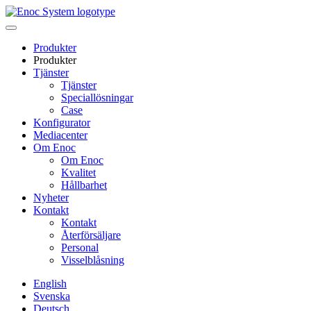
Skip
to
content
Produkter
Produkter
Tjänster
Tjänster
Speciallösningar
Case
Konfigurator
Mediacenter
Om Enoc
Om Enoc
Kvalitet
Hållbarhet
Nyheter
Kontakt
Kontakt
Återförsäljare
Personal
Visselblåsning
English
Svenska
Deutsch