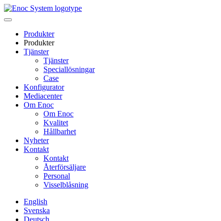
Skip
to
content
Produkter
Produkter
Tjänster
Tjänster
Speciallösningar
Case
Konfigurator
Mediacenter
Om Enoc
Om Enoc
Kvalitet
Hållbarhet
Nyheter
Kontakt
Kontakt
Återförsäljare
Personal
Visselblåsning
English
Svenska
Deutsch