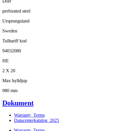
Dörr
perforated steel
Ursprungsland
Sweden
Tulltariff kod
94032080
HE
2 X 20
Max hylldjup
980 mm
Dokument
Warranty_Terms
Datacenterkatalog_2025
Warranty_Terms