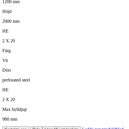
1200 mm
Höjd
2000 mm
HE
2 X 20
Färg
Vit
Dörr
perforated steel
HE
2 X 20
Max hylldjup
980 mm