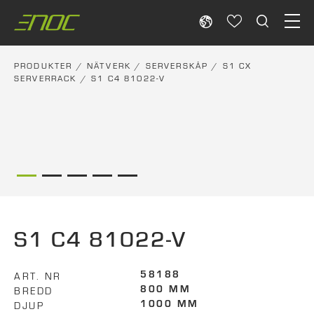
Skip
to
content
PRODUKTER
/
NÄTVERK
/
SERVERSKÅP
/
S1 CX
SERVERRACK
/ S1 C4 81022-V
S1 C4 81022-V
ART. NR
58188
BREDD
800 MM
DJUP
1000 MM