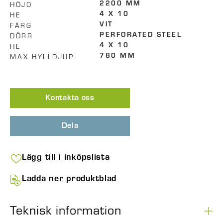
HÖJD
2200 MM
HE
4 X 10
FÄRG
VIT
DÖRR
PERFORATED STEEL
HE
4 X 10
MAX HYLLDJUP
780 MM
Kontakta oss
Dela
Lägg till i inköpslista
Ladda ner produktblad
Teknisk information